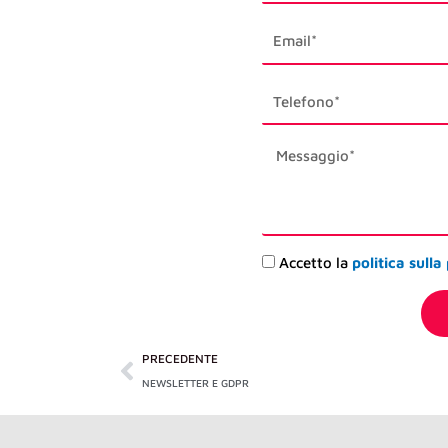
email1
phone_mobile
description
Accettazione
Accetto la
politica sulla
privacy
Precedente
PRECEDENTE
NEWSLETTER E GDPR