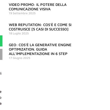
VIDEO PROMO: IL POTERE DELLA
COMUNICAZIONE VISIVA
19 Settembre 2025
WEB REPUTATION: COS’È E COME SI
COSTRUISCE [5 CASI DI SUCCESSO]
18 Luglio 2025
GEO: COS’È LA GENERATIVE ENGINE
OPTIMIZATION. GUIDA
ALL’IMPLEMENTAZIONE IN 6 STEP
17 Giugno 2025
i
e
o
a