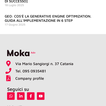
DI SUCCESSO]
18 Luglio 2025
GEO: COS’È LA GENERATIVE ENGINE OPTIMIZATION.
GUIDA ALL’IMPLEMENTAZIONE IN 6 STEP
17 Giugno 2025
Via Mario Sangiorgi n. 37 Catania
Tel. 095 0935481
Company profile
Seguici su
W
L
F
Y
h
i
a
o
a
n
c
u
t
k
e
t