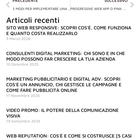
Precedente
Su
PRECEDENTE
SUCCESSIVO
3 MODI PER IMPLEMENTARE UNA STRATEGIA SEO MULTILINGUA – INTERVISTA AD ANDREA MOTTA, SEO SPECIALIST E OSPITE DI MOKA ADV
PROGRESSIVE WEB APP O PWA: COSA SONO, PERCHÉ DOVRESTI INVESTIRCI E COME SVILUPPARLE
Articoli recenti
SITO WEB RESPONSIVE: SCOPRI COS’È, COME FUNZIONA
E QUANTO COSTA REALIZZARLO
5 Marzo 2026
CONSULENTI DIGITAL MARKETING: CHI SONO E IN CHE
MODO POSSONO FAR CRESCERE LA TUA AZIENDA
10 Dicembre 2025
MARKETING PUBBLICITARIO E DIGITAL ADV: SCOPRI
COS’È UN ANNUNCIO, CHI GESTISCE LE CAMPAGNE E
COME FARE PUBBLICITÀ ONLINE
11 Novembre 2025
VIDEO PROMO: IL POTERE DELLA COMUNICAZIONE
VISIVA
19 Settembre 2025
WEB REPUTATION: COS’È E COME SI COSTRUISCE [5 CASI