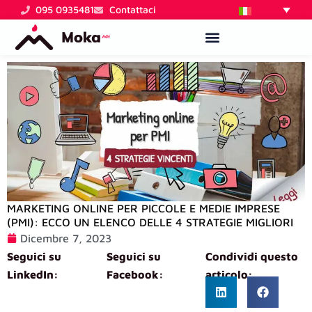
Vai
095 0935481
Contattaci
al
contenuto
MARKETING ONLINE PER PICCOLE E MEDIE IMPRESE
(PMI): ECCO UN ELENCO DELLE 4 STRATEGIE MIGLIORI
Dicembre 7, 2023
Seguici su
Seguici su
Condividi questo
LinkedIn:
Facebook:
articolo: