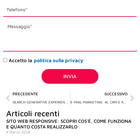
phone_mobile
description
Accettazione
Accetto la
politica sulla privacy
privacy
INVIA
Precedente
Su
PRECEDENTE
SUCCESSIVO
SEARCH GENERATIVE EXPERIENCE (SGE): 6 CARATTERISTICHE DELLA NUOVA SERP DI GOOGLE [ECCO COME ABILITARLA IN ITALIA]
E-MAIL MARKETING: AI, CRM E ALTRE STRATEGIE PER IL SUCCESSO DEI TUOI PRODOTTI/SERVIZI
Articoli recenti
SITO WEB RESPONSIVE: SCOPRI COS’È, COME FUNZIONA
E QUANTO COSTA REALIZZARLO
5 Marzo 2026