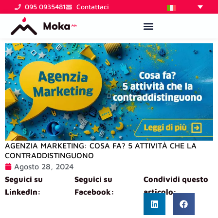
Vai
095 0935481
Contattaci
al
contenuto
AGENZIA MARKETING: COSA FA? 5 ATTIVITÀ CHE LA
CONTRADDISTINGUONO
Agosto 28, 2024
Seguici su
Seguici su
Condividi questo
LinkedIn:
Facebook:
articolo: