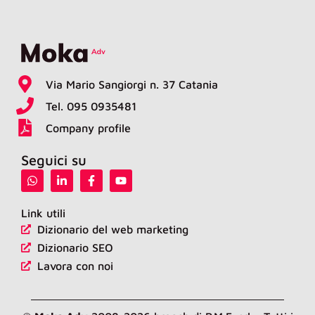
Via Mario Sangiorgi n. 37 Catania
Tel. 095 0935481
Company profile
Seguici su
W
L
F
Y
h
i
a
o
a
n
c
u
t
k
e
t
Link utili
s
e
b
u
Dizionario del web marketing
a
d
o
b
p
i
o
e
Dizionario SEO
p
n
k
-
-
Lavora con noi
i
f
n