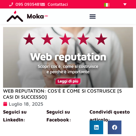
Vai
095 0935481
Contattaci
al
contenuto
WEB REPUTATION: COS’È E COME SI COSTRUISCE [5
CASI DI SUCCESSO]
Luglio 18, 2025
Seguici su
Seguici su
Condividi questo
LinkedIn:
Facebook:
articolo: