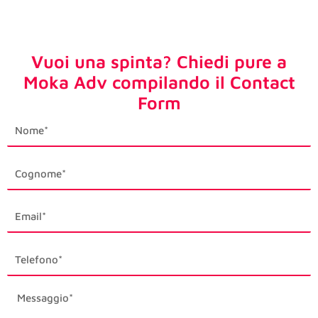
Vuoi una spinta? Chiedi pure a
Moka Adv compilando il Contact
Form
first_name
last_name
email1
phone_mobile
description