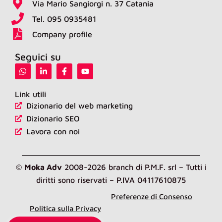
Via Mario Sangiorgi n. 37 Catania
Tel. 095 0935481
Company profile
Seguici su
W
L
F
Y
h
i
a
o
a
n
c
u
t
k
e
t
Link utili
s
e
b
u
Dizionario del web marketing
a
d
o
b
p
i
o
e
Dizionario SEO
p
n
k
-
-
Lavora con noi
i
f
n
©
Moka Adv
2008-2026 branch di P.M.F. srl – Tutti i
diritti sono riservati – P.IVA 04117610875
Preferenze di Consenso
Politica sulla Privacy