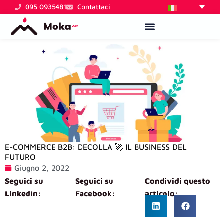
Vai
095 0935481
Contattaci
al
contenuto
E-COMMERCE B2B: DECOLLA 🚀 IL BUSINESS DEL
FUTURO
Giugno 2, 2022
Seguici su
Seguici su
Condividi questo
LinkedIn:
Facebook:
articolo: