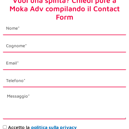
Vuoi una spinta? Chiedi pure a
Moka Adv compilando il Contact
Form
first_name
last_name
email1
phone_mobile
description
Accettazione
Accetto la
politica sulla privacy