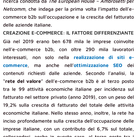
ricerca condotta da
The European House – Ambrosetti
per
Netcomm
, che indaga per la prima volta l’impatto dell’e-
commerce b2b sull’occupazione e la crescita del fatturato
delle aziende italiane.
CREAZIONE E-COMMERCE: IL FATTORE DIFFERENZIANTE
Già nel 2019 erano ben 678 mila le imprese coinvolte
nell’e-commerce b2b, con oltre 290 mila lavoratori
interessati, non solo nella
realizzazione di siti e-
commerce
, ma anche nell’
ottimizzazione SEO
dei
contenuti richiesti dalle aziende. Secondo l’analisi, la
“
rete del valore
” dell’e-commerce b2b è al terzo posto
tra le 99 attività economiche italiane per incidenza sul
fatturato nel settore privato (anno 2019), con un peso del
19,2% sulla crescita di fatturato del totale delle attività
economiche italiane. Nello stesso anno, inoltre, la rete ha
inciso profondamente sulla crescita dell’occupazione delle
imprese italiane, con un contributo del 6,7% sul totale,
collocandosi, anche in questo caso, al terzo posto tra i