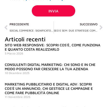
privacy
INVIA
Precedente
Su
PRECEDENTE
SUCCESSIVO
SOCIAL COMMERCE: SIGNIFICATO E DIFFERENZE CON L’E-COMMERCE
SEO E SEM: DUE STRATEGIE COMPLEMENTARI DI WEB MARKETING PER IL “POSIZIONAMENTO” DEI SITI INTERNET
Articoli recenti
SITO WEB RESPONSIVE: SCOPRI COS’È, COME FUNZIONA
E QUANTO COSTA REALIZZARLO
5 Marzo 2026
CONSULENTI DIGITAL MARKETING: CHI SONO E IN CHE
MODO POSSONO FAR CRESCERE LA TUA AZIENDA
10 Dicembre 2025
MARKETING PUBBLICITARIO E DIGITAL ADV: SCOPRI
COS’È UN ANNUNCIO, CHI GESTISCE LE CAMPAGNE E
COME FARE PUBBLICITÀ ONLINE
11 Novembre 2025