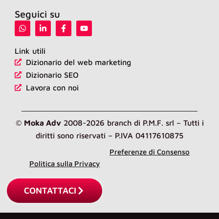
Seguici su
W
L
F
Y
h
i
a
o
a
n
c
u
t
k
e
t
Link utili
s
e
b
u
Dizionario del web marketing
a
d
o
b
p
i
o
e
Dizionario SEO
p
n
k
-
-
Lavora con noi
i
f
n
©
Moka Adv
2008-2026 branch di P.M.F. srl – Tutti i
diritti sono riservati – P.IVA 04117610875
Preferenze di Consenso
Politica sulla Privacy
Cookie Policy
CONTATTACI