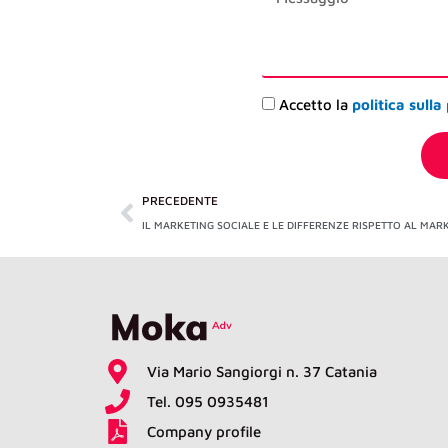
Accettazione
Accetto la
politica sulla
privacy
Precedente
PRECEDENTE
Via Mario Sangiorgi n. 37 Catania
Tel. 095 0935481
Company profile