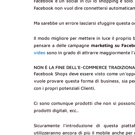
Facebook è un social in cui lo shopping è solo 
Facebook non vuol dire connettersi automaticamen
Ma sarebbe un errore lasciarsi sfuggire questa o
Il modo migliore per mettere in luce il proprio
pensare a delle campagne
marketing su Faceb
video
sono in grado di attrarre maggiormente l’
NON È LA FINE DELL’E-COMMERCE TRADIZION
Facebook Shops deve essere visto come un’opport
vuole provare questa forma di business, sia pe
con i propri potenziali Clienti.
Ci sono comunque prodotti che non si possono 
prodotti digitali, ecc..
Sicuramente l’introduzione di questa piattaf
utilizzeranno ancora di più il mobile anche per