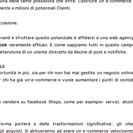
una delle tante possibilità che offre. Costruire un e-commerce
te a milioni di potenziali Clienti.
ccasione.
 brand e sfruttare questo potenziale è affidarsi a una web agenc
ook
veramente efficaci. E come sappiamo tutti in questo camp
attenzione di un utente
distratto
da decine di post e notifiche.
ALE
unità in più, sia per chi non hai mai gestito un negozio onlin
r chi ha già un’e-commerce e vuole aumentare i punti di conta
vendere su Facebook Shops, come per esempio: servizi, alcoli
orma porterà a delle trasformazioni significative: gli ute
 gli acquisti. Si abitueranno ad avere un e-commerce velocissim