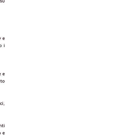
 su
y e
o i
e e
tto
ci,
nti
o e