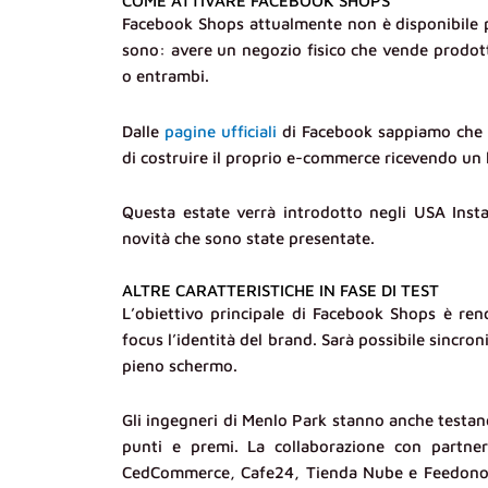
COME ATTIVARE FACEBOOK SHOPS
Facebook Shops attualmente non è disponibile per 
sono: avere un negozio fisico che vende prodott
o entrambi.
Dalle
pagine ufficiali
di Facebook sappiamo che l
di costruire il proprio e-commerce ricevendo un l
Questa estate verrà introdotto negli USA Inst
novità che sono state presentate.
ALTRE CARATTERISTICHE IN FASE DI TEST
L’obiettivo principale di Facebook Shops è re
focus l’identità del brand. Sarà possibile sincro
pieno schermo.
Gli ingegneri di Menlo Park stanno anche testando
punti e premi. La collaborazione con partn
CedCommerce, Cafe24, Tienda Nube e Feedonomic