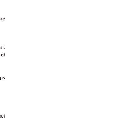
are
ri.
 di
ops
sui