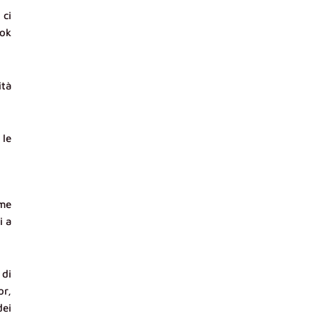
 ci
ook
ità
 le
ome
i a
 di
r,
dei