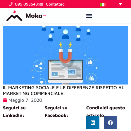
Vai
095 0935481
Contattaci
al
contenuto
IL MARKETING SOCIALE E LE DIFFERENZE RISPETTO AL
MARKETING COMMERCIALE
Maggio 7, 2020
Seguici su
Seguici su
Condividi questo
LinkedIn:
Facebook:
articolo: