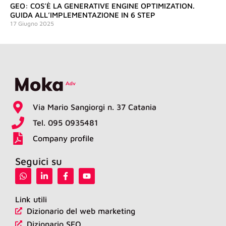
GEO: COS’È LA GENERATIVE ENGINE OPTIMIZATION.
GUIDA ALL’IMPLEMENTAZIONE IN 6 STEP
17 Giugno 2025
Via Mario Sangiorgi n. 37 Catania
Tel. 095 0935481
Company profile
Seguici su
W
L
F
Y
h
i
a
o
a
n
c
u
t
k
e
t
Link utili
s
e
b
u
Dizionario del web marketing
a
d
o
b
p
i
o
e
Dizionario SEO