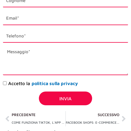
email1
phone_mobile
description
Accettazione
Accetto la
politica sulla privacy
privacy
INVIA
Precedente
Su
PRECEDENTE
SUCCESSIVO
COME FUNZIONA TIKTOK, L’APP DEL MOMENTO
FACEBOOK SHOPS: E-COMMERCE INTEGRATO SU FACEBOOK