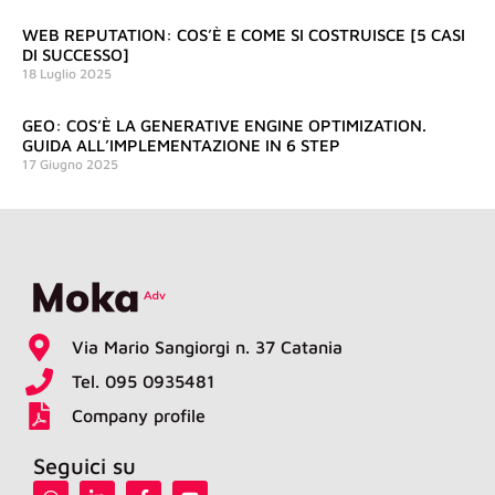
WEB REPUTATION: COS’È E COME SI COSTRUISCE [5 CASI
DI SUCCESSO]
18 Luglio 2025
GEO: COS’È LA GENERATIVE ENGINE OPTIMIZATION.
GUIDA ALL’IMPLEMENTAZIONE IN 6 STEP
17 Giugno 2025
Via Mario Sangiorgi n. 37 Catania
Tel. 095 0935481
Company profile
Seguici su
W
L
F
Y