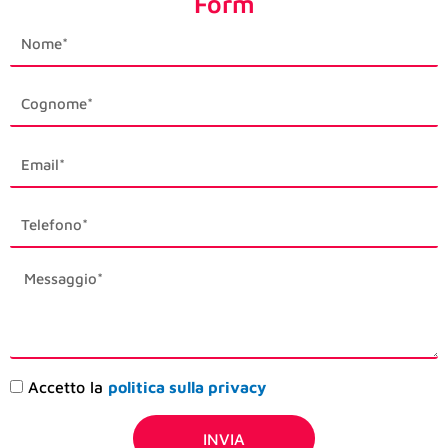
Form
first_name
last_name
email1
phone_mobile
description
Accettazione
Accetto la
politica sulla privacy
privacy
INVIA