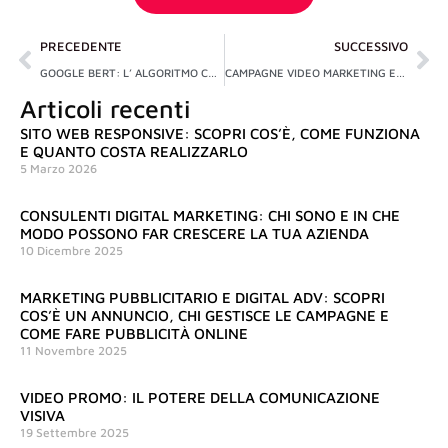
Precedente
Su
PRECEDENTE
SUCCESSIVO
GOOGLE BERT: L’ ALGORITMO CON APPRENDIMENTO AUTOMATICO
CAMPAGNE VIDEO MARKETING EFFICACI
Articoli recenti
SITO WEB RESPONSIVE: SCOPRI COS’È, COME FUNZIONA
E QUANTO COSTA REALIZZARLO
5 Marzo 2026
CONSULENTI DIGITAL MARKETING: CHI SONO E IN CHE
MODO POSSONO FAR CRESCERE LA TUA AZIENDA
10 Dicembre 2025
MARKETING PUBBLICITARIO E DIGITAL ADV: SCOPRI
COS’È UN ANNUNCIO, CHI GESTISCE LE CAMPAGNE E
COME FARE PUBBLICITÀ ONLINE
11 Novembre 2025
VIDEO PROMO: IL POTERE DELLA COMUNICAZIONE
VISIVA
19 Settembre 2025