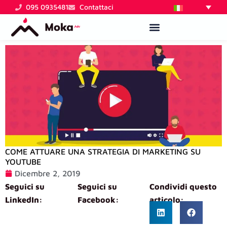
Vai
095 0935481
Contattaci
al
contenuto
COME ATTUARE UNA STRATEGIA DI MARKETING SU
YOUTUBE
Dicembre 2, 2019
Seguici su
Seguici su
Condividi questo
LinkedIn:
Facebook:
articolo: